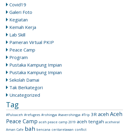
Covid19
Galeri Foto
Kegiatan
Kemah Kerja
Lab Skill
Pameran Virtual PKIP
Peace Camp
Program
Pustaka Kampung Impian
Pustaka Kampung Impian
Sekolah Damai
Tak Berkategori
Uncategorized
Tag
Aceh
aceh
3R
#Puloaceh
#refugees
#rohingya
#saverohingya
#Trip
Peace Camp
aceh tengah
aceh peace camp 2019
acehviral
bah
Aman Cafe
bencana
ceritarelawan
conflict