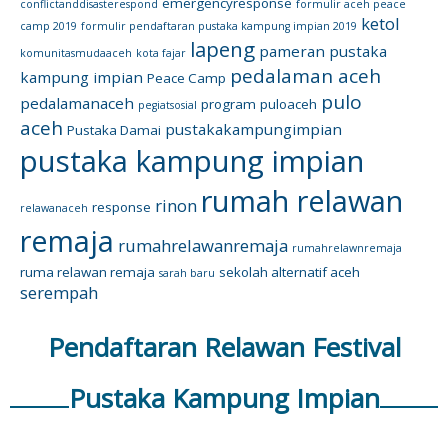
emergencyresponse
conflictanddisasterespond
formulir aceh peace
ketol
camp 2019
formulir pendaftaran pustaka kampung impian 2019
lapeng
pameran pustaka
komunitasmudaaceh
kota fajar
pedalaman aceh
kampung impian
Peace Camp
pulo
pedalamanaceh
program
puloaceh
pegiatsosial
aceh
pustakakampungimpian
Pustaka Damai
pustaka kampung impian
rumah relawan
rinon
response
relawanaceh
remaja
rumahrelawanremaja
rumahrelawnremaja
ruma relawan remaja
sekolah alternatif aceh
sarah baru
serempah
Pendaftaran Relawan Festival
Pustaka Kampung Impian