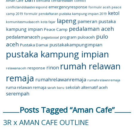
Aman Cafe
bencana
ceritarelawan
conflict
emergencyresponse
conflictanddisasterespond
formulir aceh peace
ketol
camp 2019
formulir pendaftaran pustaka kampung impian 2019
lapeng
pameran pustaka
komunitasmudaaceh
kota fajar
pedalaman aceh
kampung impian
Peace Camp
pulo
pedalamanaceh
program
puloaceh
pegiatsosial
aceh
pustakakampungimpian
Pustaka Damai
pustaka kampung impian
rumah relawan
rinon
response
relawanaceh
remaja
rumahrelawanremaja
rumahrelawnremaja
ruma relawan remaja
sekolah alternatif aceh
sarah baru
serempah
Posts Tagged “Aman Cafe”
3R x AMAN CAFE OUTLINE