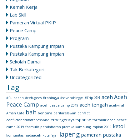
Kemah Kerja
Lab Skill
Pameran Virtual PKIP
Peace Camp
Program
Pustaka Kampung Impian
Pustaka Kampung Impian
Sekolah Damai
Tak Berkategori
Uncategorized
Tag
Aceh
aceh
3R
#Puloaceh
#refugees
#rohingya
#saverohingya
#Trip
Peace Camp
aceh tengah
aceh peace camp 2019
acehviral
bah
Aman Cafe
bencana
ceritarelawan
conflict
emergencyresponse
conflictanddisasterespond
formulir aceh peace
ketol
camp 2019
formulir pendaftaran pustaka kampung impian 2019
lapeng
pameran pustaka
komunitasmudaaceh
kota fajar