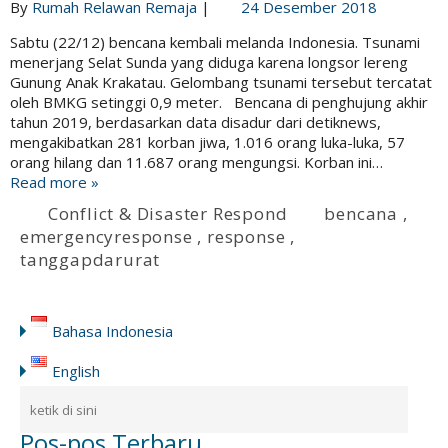
By
Rumah Relawan Remaja
|
24 Desember 2018
Sabtu (22/12) bencana kembali melanda Indonesia. Tsunami
menerjang Selat Sunda yang diduga karena longsor lereng
Gunung Anak Krakatau. Gelombang tsunami tersebut tercatat
oleh BMKG setinggi 0,9 meter. Bencana di penghujung akhir
tahun 2019, berdasarkan data disadur dari detiknews,
mengakibatkan 281 korban jiwa, 1.016 orang luka-luka, 57
orang hilang dan 11.687 orang mengungsi. Korban ini…
Read more »
Conflict & Disaster Respond
bencana
,
emergencyresponse
,
response
,
tanggapdarurat
Bahasa Indonesia
English
Pos-pos Terbaru