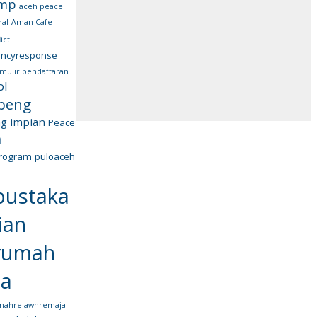
amp
aceh peace
ral
Aman Cafe
ict
ncyresponse
rmulir pendaftaran
ol
apeng
g impian
Peace
h
rogram
puloaceh
pustaka
ian
rumah
ja
mahrelawnremaja