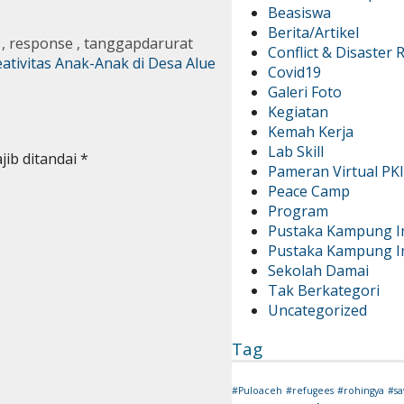
Beasiswa
Berita/Artikel
,
response
,
tanggapdarurat
Conflict & Disaster
eativitas Anak-Anak di Desa Alue
Covid19
Galeri Foto
Kegiatan
Kemah Kerja
Lab Skill
jib ditandai
*
Pameran Virtual PK
Peace Camp
Program
Pustaka Kampung I
Pustaka Kampung I
Sekolah Damai
Tak Berkategori
Uncategorized
Tag
#Puloaceh
#refugees
#rohingya
#sa