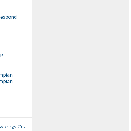
 Respond
IP
mpian
mpian
verohingya
#Trip