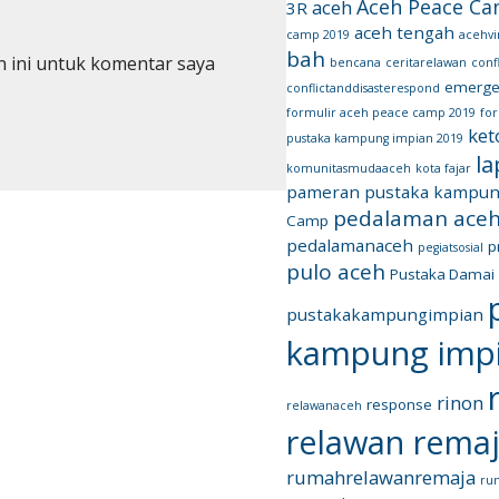
Aceh Peace C
aceh
3R
aceh tengah
camp 2019
acehvi
bah
n ini untuk komentar saya
bencana
ceritarelawan
confl
emerge
conflictanddisasterespond
formulir aceh peace camp 2019
fo
ket
pustaka kampung impian 2019
l
komunitasmudaaceh
kota fajar
pameran pustaka kampun
pedalaman ace
Camp
pedalamanaceh
p
pegiatsosial
pulo aceh
Pustaka Damai
pustakakampungimpian
kampung imp
rinon
response
relawanaceh
relawan rema
rumahrelawanremaja
ru