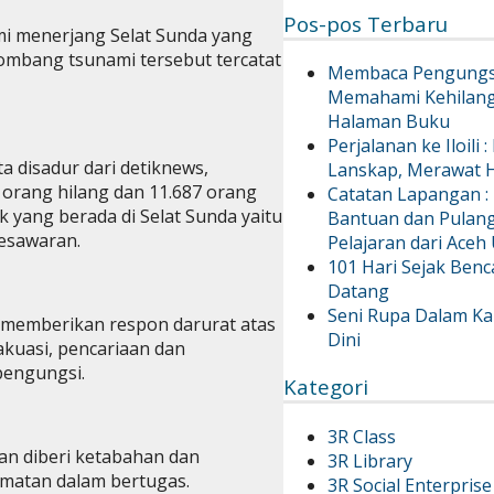
Pos-pos Terbaru
mi menerjang Selat Sunda yang
ombang tsunami tersebut tercatat
Membaca Pengungsi
Memahami Kehilang
Halaman Buku
Perjalanan ke Iloili
a disadur dari detiknews,
Lanskap, Merawat
 orang hilang dan 11.687 orang
Catatan Lapangan 
 yang berada di Selat Sunda yaitu
Bantuan dan Pulan
esawaran.
Pelajaran dari Aceh
101 Hari Sejak Benc
Datang
Seni Rupa Dalam Ka
memberikan respon darurat atas
Dini
akuasi, pencariaan dan
pengungsi.
Kategori
3R Class
an diberi ketabahan dan
3R Library
amatan dalam bertugas.
3R Social Enterprise