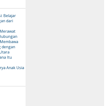
: Belajar
an dari
 : Merawat
 Hubungan
: Membawa
g dengan
 Utara
ana Itu
rya Anak Usia