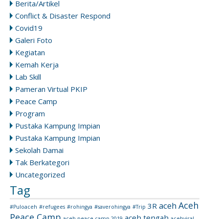
Berita/Artikel
Conflict & Disaster Respond
Covid19
Galeri Foto
Kegiatan
Kemah Kerja
Lab Skill
Pameran Virtual PKIP
Peace Camp
Program
Pustaka Kampung Impian
Pustaka Kampung Impian
Sekolah Damai
Tak Berkategori
Uncategorized
Tag
Aceh
aceh
3R
#Puloaceh
#refugees
#rohingya
#saverohingya
#Trip
Peace Camp
aceh tengah
aceh peace camp 2019
acehviral