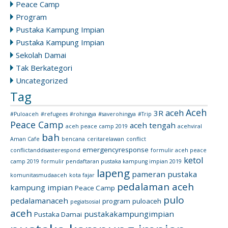
Peace Camp
Program
Pustaka Kampung Impian
Pustaka Kampung Impian
Sekolah Damai
Tak Berkategori
Uncategorized
Tag
Aceh
aceh
3R
#Puloaceh
#refugees
#rohingya
#saverohingya
#Trip
Peace Camp
aceh tengah
aceh peace camp 2019
acehviral
bah
Aman Cafe
bencana
ceritarelawan
conflict
emergencyresponse
conflictanddisasterespond
formulir aceh peace
ketol
camp 2019
formulir pendaftaran pustaka kampung impian 2019
lapeng
pameran pustaka
komunitasmudaaceh
kota fajar
pedalaman aceh
kampung impian
Peace Camp
pulo
pedalamanaceh
program
puloaceh
pegiatsosial
aceh
pustakakampungimpian
Pustaka Damai