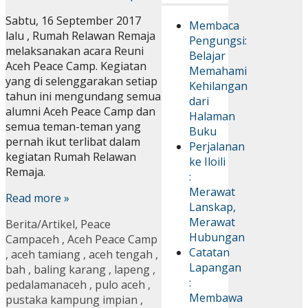
Sabtu, 16 September 2017
Membaca
lalu , Rumah Relawan Remaja
Pengungsi:
melaksanakan acara Reuni
Belajar
Aceh Peace Camp. Kegiatan
Memahami
yang di selenggarakan setiap
Kehilangan
tahun ini mengundang semua
dari
alumni Aceh Peace Camp dan
Halaman
semua teman-teman yang
Buku
pernah ikut terlibat dalam
Perjalanan
kegiatan Rumah Relawan
ke Iloili
Remaja.
:
Merawat
Read more »
Lanskap,
Merawat
Berita/Artikel
,
Peace
Hubungan
Camp
aceh
,
Aceh Peace Camp
Catatan
,
aceh tamiang
,
aceh tengah
,
Lapangan
bah
,
baling karang
,
lapeng
,
:
pedalamanaceh
,
pulo aceh
,
Membawa
pustaka kampung impian
,