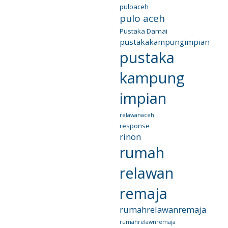
puloaceh
pulo aceh
Pustaka Damai
pustakakampungimpian
pustaka
kampung
impian
relawanaceh
response
rinon
rumah
relawan
remaja
rumahrelawanremaja
rumahrelawnremaja