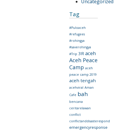
Uncategorized
Tag
#Puloaceh
#refugees
#rohingya
#saverohingya
aceh
3R
#Trip
Aceh Peace
Camp
aceh
peace camp 2019
aceh tengah
acehviral
Aman
bah
Cafe
bencana
ceritarelawan
conflict
conflictanddisasterespond
emergencyresponse