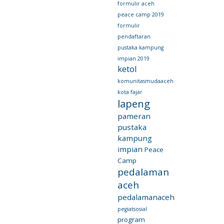
formulir aceh
peace camp 2019
formulir
pendaftaran
pustaka kampung
impian 2019
ketol
komunitasmudaaceh
kota fajar
lapeng
pameran
pustaka
kampung
impian
Peace
Camp
pedalaman
aceh
pedalamanaceh
pegiatsosial
program