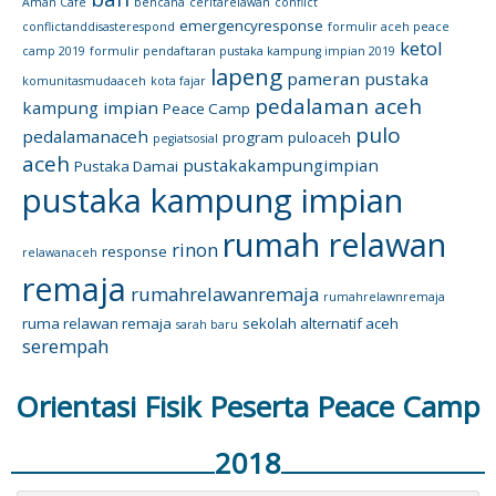
Aman Cafe
bencana
ceritarelawan
conflict
emergencyresponse
conflictanddisasterespond
formulir aceh peace
ketol
camp 2019
formulir pendaftaran pustaka kampung impian 2019
lapeng
pameran pustaka
komunitasmudaaceh
kota fajar
pedalaman aceh
kampung impian
Peace Camp
pulo
pedalamanaceh
program
puloaceh
pegiatsosial
aceh
pustakakampungimpian
Pustaka Damai
pustaka kampung impian
rumah relawan
rinon
response
relawanaceh
remaja
rumahrelawanremaja
rumahrelawnremaja
ruma relawan remaja
sekolah alternatif aceh
sarah baru
serempah
Orientasi Fisik Peserta Peace Camp
2018