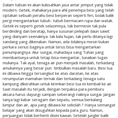
Dalam tulisan ini akan kukisahkan jasa antar jemput yang tidak
modern. Getek, mahakarya para ahli penempa besi yang telah
ciptakan sebuah perahu besi berperan seperti feri, bolak balik
pergi mengantarkan tubuh- tubuh bermacam rupa dan watak.
Getek ini seperti getek selazimnya, tak bermesin tak pula
berdinding dan beratap, hanya susunan pelepah daun sawit
yang dianyam seenaknya. tak kala hujan, tak perlu ditanya lagi
sandang yang dikenakan. Namun, ada tidaknya mesin bukan
perkara serius baginya untuk terus bisa mengantarkan
penumpangnya. Alur sungai, mahadaya sang Tuhan yang
membantunya untuk tetap bisa mengantar, tunaikan tugas
mulianya. Tak ayal, tenaga air pun menjadi masalah, terkadang
amukannya yang besar pun timbulkan masalah baru. Besi tua
ini dibawa hingga tersangkut ke atas daratan, ke atas
rerumputan mamahan ternak dan terkadang tenaga satu
kampung dikerahkan untuk kirimkan besi tua ini kembali ke air.
Saat masalah itu terjadi, dengan terpaksa para pemburu
aksara harus dayungi sampan seberangi riaknya sungai. Jangan
tanya lagi kabar seragam dan sepatu, semua berkalang
lumpur dan air, apa yang dibawa ke sekolah ? Hanya semangat
belajar yang akan disuguhkan kepada para guru. Namun,
perjuangan tidak berhenti disini kawan. Setelah jungkir balik