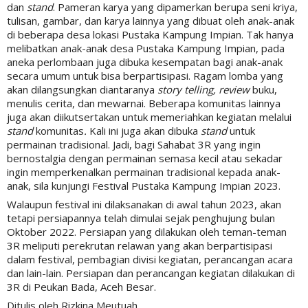
dan
stand
. Pameran karya yang dipamerkan berupa seni kriya,
tulisan, gambar, dan karya lainnya yang dibuat oleh anak-anak
di beberapa desa lokasi Pustaka Kampung Impian. Tak hanya
melibatkan anak-anak desa Pustaka Kampung Impian, pada
aneka perlombaan juga dibuka kesempatan bagi anak-anak
secara umum untuk bisa berpartisipasi. Ragam lomba yang
akan dilangsungkan diantaranya
story telling, review
buku,
menulis cerita, dan mewarnai. Beberapa komunitas lainnya
juga akan diikutsertakan untuk memeriahkan kegiatan melalui
stand
komunitas
.
Kali ini juga akan dibuka
stand
untuk
permainan tradisional. Jadi, bagi Sahabat 3R yang ingin
bernostalgia dengan permainan semasa kecil atau sekadar
ingin memperkenalkan permainan tradisional kepada anak-
anak, sila kunjungi Festival Pustaka Kampung Impian 2023.
Walaupun festival ini dilaksanakan di awal tahun 2023, akan
tetapi persiapannya telah dimulai sejak penghujung bulan
Oktober 2022. Persiapan yang dilakukan oleh teman-teman
3R meliputi perekrutan relawan yang akan berpartisipasi
dalam festival, pembagian divisi kegiatan, perancangan acara
dan lain-lain. Persiapan dan perancangan kegiatan dilakukan di
3R di Peukan Bada, Aceh Besar.
Ditulis oleh Rizkina Meutuah