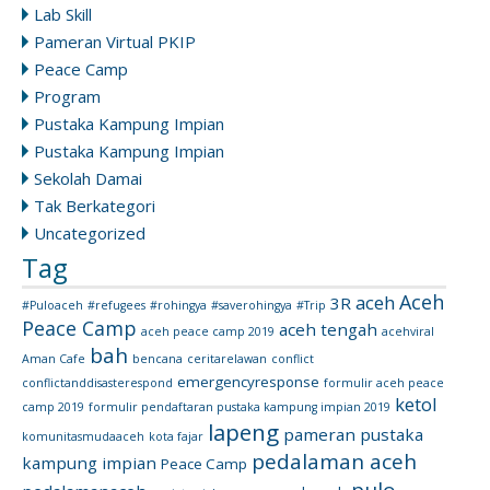
Lab Skill
Pameran Virtual PKIP
Peace Camp
Program
Pustaka Kampung Impian
Pustaka Kampung Impian
Sekolah Damai
Tak Berkategori
Uncategorized
Tag
Aceh
aceh
3R
#Puloaceh
#refugees
#rohingya
#saverohingya
#Trip
Peace Camp
aceh tengah
aceh peace camp 2019
acehviral
bah
Aman Cafe
bencana
ceritarelawan
conflict
emergencyresponse
conflictanddisasterespond
formulir aceh peace
ketol
camp 2019
formulir pendaftaran pustaka kampung impian 2019
lapeng
pameran pustaka
komunitasmudaaceh
kota fajar
pedalaman aceh
kampung impian
Peace Camp