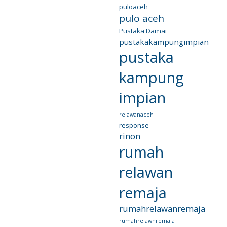
puloaceh
pulo aceh
Pustaka Damai
pustakakampungimpian
pustaka
kampung
impian
relawanaceh
response
rinon
rumah
relawan
remaja
rumahrelawanremaja
rumahrelawnremaja