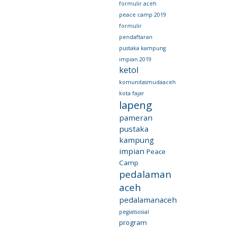
formulir aceh
peace camp 2019
formulir
pendaftaran
pustaka kampung
impian 2019
ketol
komunitasmudaaceh
kota fajar
lapeng
pameran
pustaka
kampung
impian
Peace
Camp
pedalaman
aceh
pedalamanaceh
pegiatsosial
program