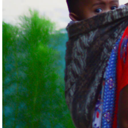
Bantuan
dan
Pulang
dengan
Pelajaran
dari
Aceh
Utara
101
Hari
Sejak
Bencana
Itu
Datang
Seni
Rupa
Dalam
Karya
Anak
Usia
Dini