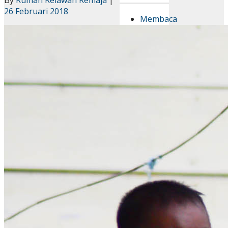
26 Februari 2018
Membaca
Pengungsi:
Belajar
Memahami
Kehilangan
dari
Halaman
Buku
Perjalanan
ke Iloili
:
Merawat
Lanskap,
Merawat
Hubungan
Catatan
Lapangan
:
Membawa