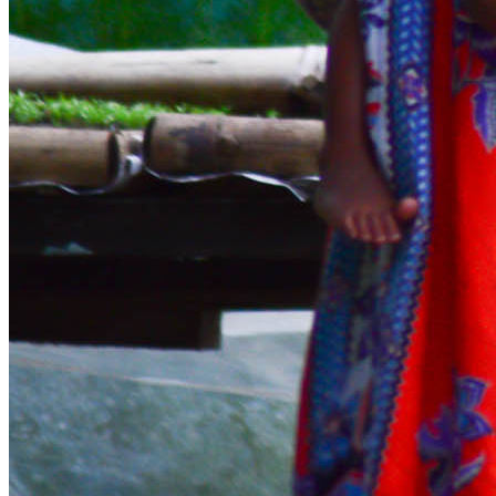
Kategori
3R
Class
3R
Library
3R
Social
Enterprise
Beasiswa
Berita/Artikel
Conflict
&
Disaster
Respond
Covid19
Galeri
Foto
Kegiatan