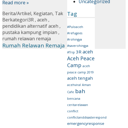
Uncategorized
Read more »
Tag
Berita/Artikel
,
Kegiatan
,
Tak
Berkategori
3R
,
aceh
,
pendidikan alternatif aceh
,
#Puloaceh
pustaka kampung impian
,
#refugees
rumah relawan remaja
#rohingya
Rumah Relawan Remaja
#saverohingya
aceh
3R
#Trip
Aceh Peace
Camp
aceh
peace camp 2019
aceh tengah
acehviral
Aman
bah
Cafe
bencana
ceritarelawan
conflict
conflictanddisasterespond
emergencyresponse