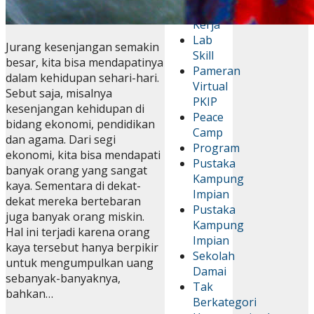
Kemah
Kerja
Lab
Jurang kesenjangan semakin
Skill
besar, kita bisa mendapatinya
Pameran
dalam kehidupan sehari-hari.
Virtual
Sebut saja, misalnya
PKIP
kesenjangan kehidupan di
Peace
bidang ekonomi, pendidikan
Camp
dan agama. Dari segi
Program
ekonomi, kita bisa mendapati
Pustaka
banyak orang yang sangat
Kampung
kaya. Sementara di dekat-
Impian
dekat mereka bertebaran
Pustaka
juga banyak orang miskin.
Kampung
Hal ini terjadi karena orang
Impian
kaya tersebut hanya berpikir
Sekolah
untuk mengumpulkan uang
Damai
sebanyak-banyaknya,
Tak
bahkan…
Berkategori