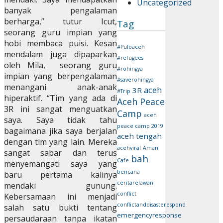
Uncategorized
banyak pengalaman
berharga,” tutur Icut,
Tag
seorang guru impian yang
hobi membaca puisi. Kesan
#Puloaceh
mendalam juga dipaparkan
#refugees
oleh Mila, seorang guru
#rohingya
impian yang berpengalaman
#saverohingya
menangani anak-anak
aceh
3R
#Trip
hiperaktif. “Tim yang ada di
Aceh Peace
3R ini sangat menguatkan
Camp
aceh
saya. Saya tidak tahu
peace camp 2019
bagaimana jika saya berjalan
aceh tengah
dengan tim yang lain. Mereka
acehviral
Aman
sangat sabar dan terus
bah
Cafe
menyemangati saya yang
bencana
baru pertama kalinya
ceritarelawan
mendaki gunung.
conflict
Kebersamaan ini menjadi
conflictanddisasterespond
salah satu bukti tentang
emergencyresponse
persaudaraan tanpa ikatan