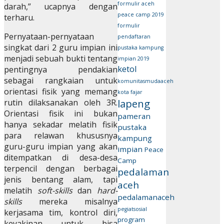
formulir aceh
darah,” ucapnya dengan
peace camp 2019
terharu.
formulir
Pernyataan-pernyataan
pendaftaran
singkat dari 2 guru impian ini
pustaka kampung
menjadi sebuah bukti tentang
impian 2019
ketol
pentingnya pendakian
sebagai rangkaian untuk
komunitasmudaaceh
orientasi fisik yang memang
kota fajar
lapeng
rutin dilaksanakan oleh 3R.
Orientasi fisik ini bukan
pameran
hanya sekadar melatih fisik
pustaka
para relawan khususnya
kampung
guru-guru impian yang akan
impian
Peace
ditempatkan di desa-desa
Camp
terpencil dengan berbagai
pedalaman
jenis bentang alam, tapi
aceh
melatih
soft-skills
dan
hard-
pedalamanaceh
skills
mereka misalnya
pegiatsosial
kerjasama tim, kontrol diri,
program
keyakinan untuk bisa