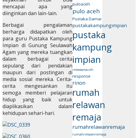
puloaceh
mencapai apa yang
pulo aceh
diinginkan dan lain-lain.
Pustaka Damai
Berbagai pengalaman
pustakakampungimpian
berharga didapatkan oleh
pustaka
para guru Pustaka Kampung
kampung
Impian di Gunung Seulawah
Agam yang mereka tuangkan
impian
dalam berbagai cerita
sepulang dari pendakian
relawanaceh
maupun dari postingan di
response
media sosial mereka. Cerita-
rinon
cerita mengesankan itu
rumah
semoga memberi pelajaran
hidup yang baik untuk
relawan
diaplikasikan dalam
kehidupan sehari-hari.
remaja
rumahrelawanremaja
rumahrelawnremaja