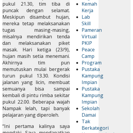
pukul 21.30, tim tiba di
Kemah
puncak dengan selamat.
Kerja
Meskipun disambut hujan,
Lab
mereka tetap melaksanakan
Skill
tugas masing-masing,
Pameran
misalnya mendirikan tenda
Virtual
dan melaksanakan piket
PKIP
masak. Hari ketiga (23/9),
Peace
hujan masih setia menemani.
Camp
Akhirnya tim pun
Program
memutuskan mulai bergerak
Pustaka
turun pukul 13.30. Kondisi
Kampung
jalanan yang licin, membuat
Impian
semuanya bisa sampai
Pustaka
kembali di pintu rimba sekitar
Kampung
pukul 22.00. Beberapa wajah
Impian
Nampak lelah, tapi banyak
Sekolah
pelajaran yang diperoleh.
Damai
Tak
“Ini pertama kalinya saya
Berkategori
mendaki. Saya mendapatkan