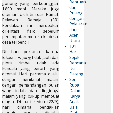
Bantuan
gunung yang berketinggian
dan
1.800 mdpl. Mereka juga
Pulang
ditemani oleh tim dari Rumah
dengan
Relawan Remaja (3R).
Pelajaran
Pendakian ini merupakan
dari
orientasi fisik sebelum
Aceh
penempatan mereka ke desa-
Utara
desa terpencil.
101
Di hari pertama, karena
Hari
lokasi
camping
tidak jauh dari
Sejak
pintu rimba, tidak ada
Bencana
kendala yang berarti yang
Itu
ditemui. Hari pertama dilalui
Datang
dengan menikmati malam
Seni
dengan pemandangan bulan
Rupa
yang indah dan dinginnya
Dalam
malam yang cukup membuat
Karya
dingin. Di hari kedua (22/9),
Anak
hari dimana pendakian
Usia
menuju puncak dimulai.
Dini