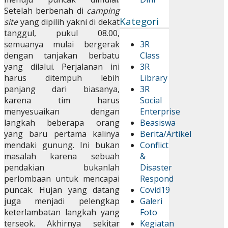
Setelah berbenah di
camping
Kategori
site
yang dipilih yakni di dekat
tanggul, pukul 08.00,
semuanya mulai bergerak
3R
dengan tanjakan berbatu
Class
yang dilalui. Perjalanan ini
3R
harus ditempuh lebih
Library
panjang dari biasanya,
3R
karena tim harus
Social
menyesuaikan dengan
Enterprise
langkah beberapa orang
Beasiswa
yang baru pertama kalinya
Berita/Artikel
mendaki gunung. Ini bukan
Conflict
masalah karena sebuah
&
pendakian bukanlah
Disaster
perlombaan untuk mencapai
Respond
puncak. Hujan yang datang
Covid19
juga menjadi pelengkap
Galeri
keterlambatan langkah yang
Foto
terseok. Akhirnya sekitar
Kegiatan