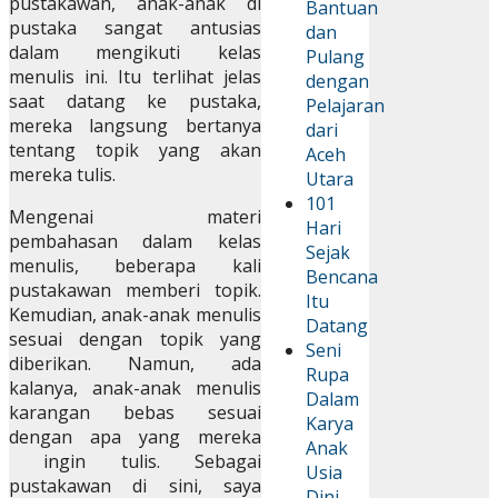
pustakawan, anak-anak di
Bantuan
pustaka sangat antusias
dan
dalam mengikuti kelas
Pulang
menulis ini. Itu terlihat jelas
dengan
saat datang ke pustaka,
Pelajaran
mereka langsung bertanya
dari
tentang topik yang akan
Aceh
mereka tulis.
Utara
101
Mengenai materi
Hari
pembahasan dalam kelas
Sejak
menulis, beberapa kali
Bencana
pustakawan memberi topik.
Itu
Kemudian, anak-anak menulis
Datang
sesuai dengan topik yang
Seni
diberikan. Namun, ada
Rupa
kalanya, anak-anak menulis
Dalam
karangan bebas sesuai
Karya
dengan apa yang mereka
Anak
ingin tulis. Sebagai
Usia
pustakawan di sini, saya
Dini