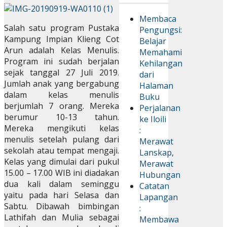
Membaca
Salah satu program Pustaka
Pengungsi:
Kampung Impian Klieng Cot
Belajar
Arun adalah Kelas Menulis.
Memahami
Program ini sudah berjalan
Kehilangan
sejak tanggal 27 Juli 2019.
dari
Jumlah anak yang bergabung
Halaman
dalam kelas menulis
Buku
berjumlah 7 orang. Mereka
Perjalanan
berumur 10-13 tahun.
ke Iloili
Mereka mengikuti kelas
:
menulis setelah pulang dari
Merawat
sekolah atau tempat mengaji.
Lanskap,
Kelas yang dimulai dari pukul
Merawat
15.00 – 17.00 WIB ini diadakan
Hubungan
dua kali dalam seminggu
Catatan
yaitu pada hari Selasa dan
Lapangan
Sabtu. Dibawah bimbingan
:
Lathifah dan Mulia sebagai
Membawa