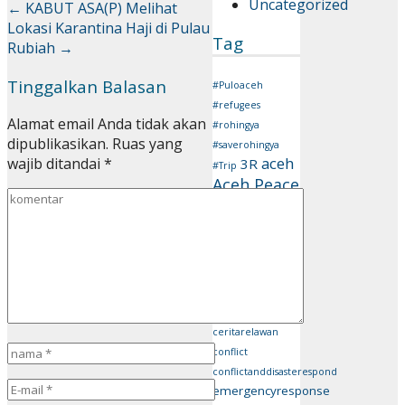
Uncategorized
←
KABUT ASA(P)
Melihat
Lokasi Karantina Haji di Pulau
Tag
Rubiah
→
Tinggalkan Balasan
#Puloaceh
#refugees
Alamat email Anda tidak akan
#rohingya
dipublikasikan.
Ruas yang
#saverohingya
aceh
wajib ditandai
*
3R
#Trip
Aceh Peace
Camp
aceh
peace camp 2019
aceh tengah
acehviral
Aman
bah
Cafe
bencana
ceritarelawan
conflict
conflictanddisasterespond
emergencyresponse