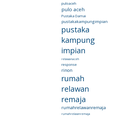
puloaceh
pulo aceh
Pustaka Damai
pustakakampungimpian
pustaka
kampung
impian
relawanaceh
response
rinon
rumah
relawan
remaja
rumahrelawanremaja
rumahrelawnremaja