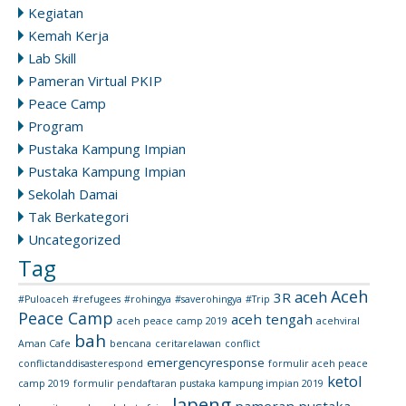
Kegiatan
Kemah Kerja
Lab Skill
Pameran Virtual PKIP
Peace Camp
Program
Pustaka Kampung Impian
Pustaka Kampung Impian
Sekolah Damai
Tak Berkategori
Uncategorized
Tag
Aceh
aceh
3R
#Puloaceh
#refugees
#rohingya
#saverohingya
#Trip
Peace Camp
aceh tengah
aceh peace camp 2019
acehviral
bah
Aman Cafe
bencana
ceritarelawan
conflict
emergencyresponse
conflictanddisasterespond
formulir aceh peace
ketol
camp 2019
formulir pendaftaran pustaka kampung impian 2019
lapeng